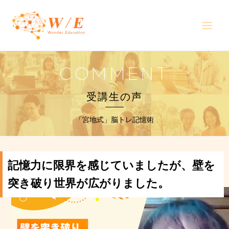
内
Main
容
Men
を
ス
キ
COMMENT
ッ
プ
受講生の声
「宮地式」脳トレ記憶術
記憶力に限界を感じていましたが、
壁を
突き破り世界が広がりました。