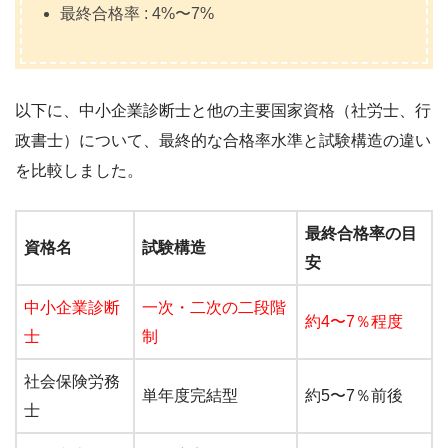
最終合格率 : 4%〜7%
以下に、中小企業診断士と他の主要国家資格（社労士、行
政書士）について、最終的な合格率水準と試験構造の違い
を比較しました。
最終合格率の目
資格名
試験構造
安
中小企業診断
一次・二次の二段階
約4〜7％程度
士
制
社会保険労務
単年度完結型
約5〜7％前後
士