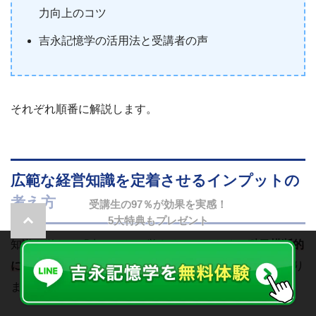
力向上のコツ
吉永記憶学の活用法と受講者の声
それぞれ順番に解説します。
広範な経営知識を定着させるインプットの
考え方
受講生の97％が効果を実感！
5大特典もプレゼント
知識を単なる「点」として覚えるのではなく、
科目横断的
に関連付ける学習設計
こそが、定着を図るための軸となり
ます。